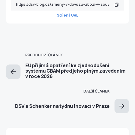
Sdílená URL
PŘEDCHOZÍ ČLÁNEK
EU přijímá opatření ke zjednodušení
systému CBAM před jeho plným zavedením
v roce 2026
DALŠÍ ČLÁNEK
DSV a Schenker na týdnu inovací v Praze