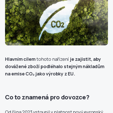
Hlavním cílem
tohoto nařízení
je zajistit, aby
dovážené zboží podléhalo stejným nákladům
na emise CO
₂
jako výrobky z EU.
Co to znamená pro dovozce?
Od října 2023 vstoupil v platnost nový evropský