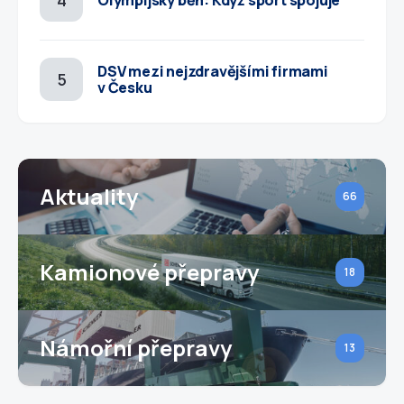
Olympijský běh: Když sport spojuje
DSV mezi nejzdravějšími firmami
v Česku
Aktuality
66
Kamionové přepravy
18
Námořní přepravy
13