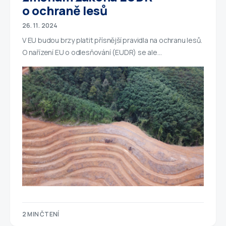
o ochraně lesů
26. 11. 2024
V EU budou brzy platit přísnější pravidla na ochranu lesů.
O nařízení EU o odlesňování (EUDR) se ale…
2 MIN ČTENÍ