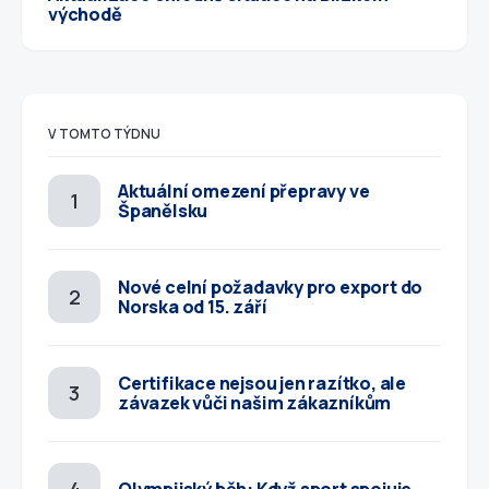
východě
V TOMTO TÝDNU
Aktuální omezení přepravy ve
Španělsku
Nové celní požadavky pro export do
Norska od 15. září
Certifikace nejsou jen razítko, ale
závazek vůči našim zákazníkům