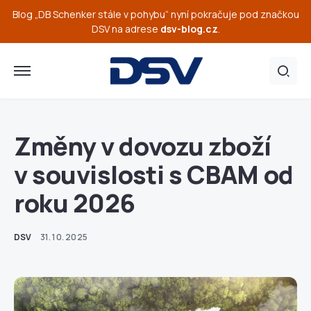
Blog „DB Schenker stále v pohybu“ nyní pokračuje pod značkou
DSV na adrese
dsv-blog.cz
.
Změny v dovozu zboží
v souvislosti s CBAM od
roku 2026
DSV
31. 10. 2025