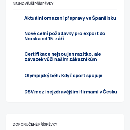
NEJNOVĚJŠÍ PŘÍSPĚVKY
Aktuální omezení přepravy ve Španělsku
Nové celní požadavky pro export do
Norska od 15. září
Certifikace nejsou jen razítko, ale
závazek vůči našim zákazníkům
Olympijský běh: Když sport spojuje
DSV mezi nejzdravějšími firmami v Česku
DOPORUČENÉ PŘÍSPĚVKY