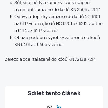
Sůl; síra; půdy a kameny; sádra, vápno
a cement zařazené do kódů KN 2505 a 2517
Oděvy a doplňky zařazené do kódů NC 6101
až 6117 včetně, kódů NC 6201 až 6212 včetně
a 6214 až 6217 včetně
Obuv a podobné výrobky zařazené do kódů
KN 6401 až 6405 včetně
Železo a ocel zařazené do kódů KN 7213 a 7214
Sdílet tento článek