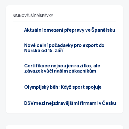
NEJNOVĚJŠÍ PŘÍSPĚVKY
Aktuální omezení přepravy ve Španělsku
Nové celní požadavky pro export do
Norska od 15. září
Certifikace nejsou jen razítko, ale
závazek vůči našim zákazníkům
Olympijský běh: Když sport spojuje
DSV mezi nejzdravějšími firmami v Česku