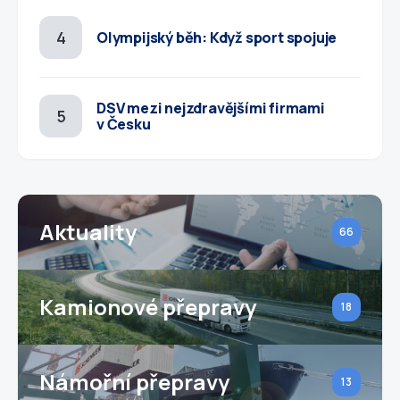
Olympijský běh: Když sport spojuje
DSV mezi nejzdravějšími firmami
v Česku
Aktuality
66
Kamionové přepravy
18
Námořní přepravy
13