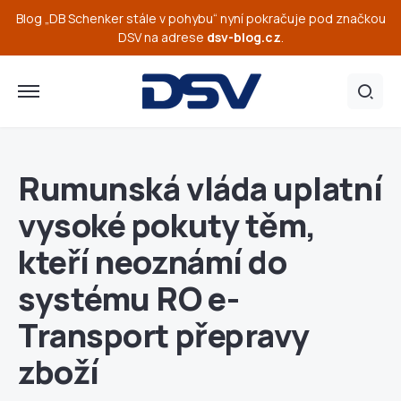
Blog „DB Schenker stále v pohybu“ nyní pokračuje pod značkou
DSV na adrese
dsv-blog.cz
.
Rumunská vláda uplatní
vysoké pokuty těm,
kteří neoznámí do
systému RO e-
Transport přepravy
zboží