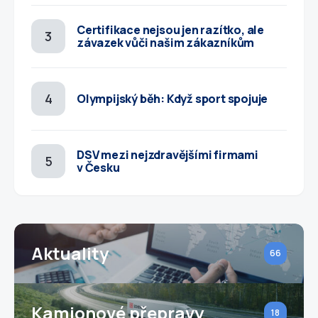
Certifikace nejsou jen razítko, ale
závazek vůči našim zákazníkům
Olympijský běh: Když sport spojuje
DSV mezi nejzdravějšími firmami
v Česku
Aktuality
66
Kamionové přepravy
18