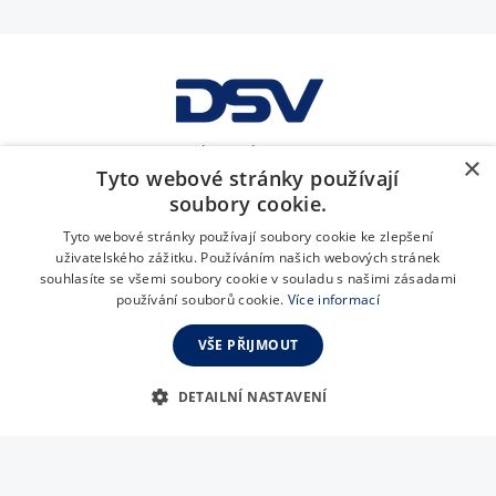
GDPR
Obchodní podmínky
Soubory cookies
×
Tyto webové stránky používají
soubory cookie.
DSV Contract Logistics s.r.o., K Vypichu 731, 252 16 Nučice, IČO:
07254555, spisová značka: C 297762/MSPH vedená u Městského
Tyto webové stránky používají soubory cookie ke zlepšení
soudu v Praze
uživatelského zážitku. Používáním našich webových stránek
cz.marketing@dbschenker.com
souhlasíte se všemi soubory cookie v souladu s našimi zásadami
používání souborů cookie.
Více informací
Tato stránka je chráněna pomocí Google reCAPTCHA za jejich
Privacy Policy
a
Terms of Service
podmínek.
VŠE PŘIJMOUT
DETAILNÍ NASTAVENÍ