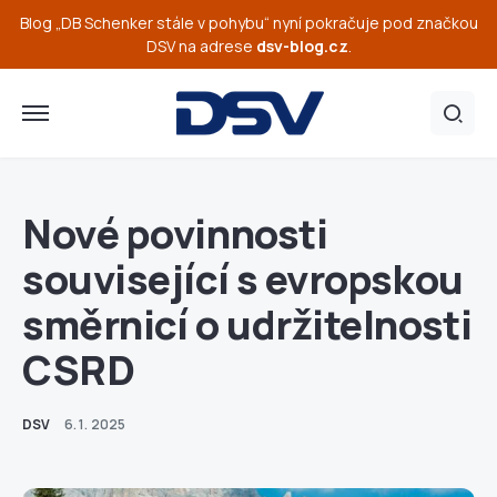
Blog „DB Schenker stále v pohybu“ nyní pokračuje pod značkou
DSV na adrese
dsv-blog.cz
.
Nové povinnosti
související s evropskou
směrnicí o udržitelnosti
CSRD
DSV
6. 1. 2025