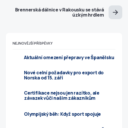
Brennerská dálnice v Rakousku se stává
úzkým hrdlem
NEJNOVĚJŠÍ PŘÍSPĚVKY
Aktuální omezení přepravy ve Španělsku
Nové celní požadavky pro export do
Norska od 15. září
Certifikace nejsou jen razítko, ale
závazek vůči našim zákazníkům
Olympijský běh: Když sport spojuje