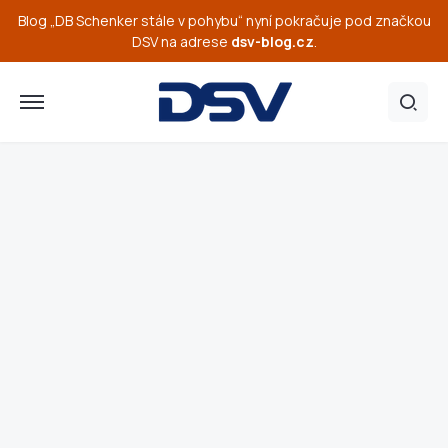
Blog „DB Schenker stále v pohybu“ nyní pokračuje pod značkou
DSV na adrese
dsv-blog.cz
.